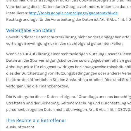
Sie können die Erfassung der durch das Cookie erzeugten und auf i
Verarbeitung dieser Daten durch Google verhindern, indem sie das 
installieren:
http://tools.google.com/dlpage/gaoptout?hl=de
.
Rechtsgrundlage für die Verarbeitung der Daten ist Art. 6 Abs. 1 lit. f
Weitergabe von Daten
Soweit in dieser Datenschutzerklärung nicht anders angegeben erfo
vorherige Einwilligung nur in den nachfolgend genannten Fällen:
Wenn es zur Aufklärung einer rechtswidrigen Nutzung unserer Dienst
Daten an die Strafverfolgungsbehörden sowie gegebenenfalls an gesc
Anhaltspunkte für ein gesetzwidriges beziehungsweise missbräuchli
dies der Durchsetzung von Nutzungsbedingungen oder anderer Verein
bestimmten öffentlichen Stellen Auskunft zu erteilen. Dies sind S
verfolgen und die Finanzbehörden.
Die Weitergabe dieser Daten erfolgt auf Grundlage unseres berecht
Straftaten und der Sicherung, Geltendmachung und Durchsetzung vo
personenbezogenen Daten nicht überwiegen, Art. 6 Abs. 1 lit. f DSGVO.
Ihre Rechte als Betroffener
Auskunftsrecht