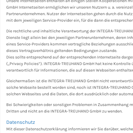
Unsere Internetseiten enthalten an einigen Stellen Kooperationen 
GmbH Internetseiten ermöglichen wir unseren Nutzern u. a. vereinzel
Partnerunternehmen. Nutzer der Internetseiten gehen durch die Nutz
mit dem jeweiligen Service-Provider ein, für die dann die entsprech
Die rechtliche und inhaltliche Verantwortung der INTEGRA-TREUHA
Dienste liegt allein bei den jeweiligen Partnerunternehmen, deren In
eines Service-Providers kommen vertragliche Beziehungen ausschli
dieses Vertragsverhältnis geltenden Bedingungen zustande.
Dies sollte entsprechend auf der entsprechenden Internetseite darg
(„Privacy Policies“). INTEGRA-TREUHAND GmbH hat keine Kontrolle übe
verantwortlich für Informationen, die auf diesen Webseiten enthalten
Gleichermaßen ist die INTEGRA-TREUHAND GmbH nicht verantwortlich 
solche Webseite bestellt worden sind, noch ist INTEGRA-TREUHAND Gm
solchen Webseites und die Daten, die dort ausdrücklich oder autom
Bei Schwierigkeiten oder sonstigen Problemen in Zusammenhang mit W
Dritten und nicht an die INTEGRA-TREUHAND GmbH zu wenden.
Datenschutz
Mit dieser Datenschutzerklärung informieren wir Sie darüber, wel